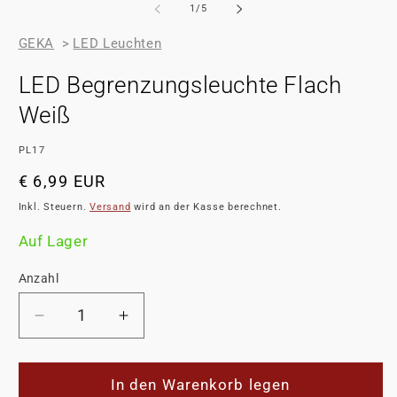
in
von
1
/
5
M
öf
GEKA
>
LED Leuchten
LED Begrenzungsleuchte Flach
Weiß
ARTIKELNUMMER:
PL17
Normaler
€ 6,99 EUR
Preis
Inkl. Steuern.
Versand
wird an der Kasse berechnet.
Auf Lager
Anzahl
Verringere
Erhöhe
die
die
Menge
Menge
für
für
In den Warenkorb legen