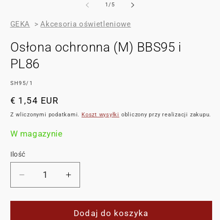
z
1
/
5
GEKA
>
Akcesoria oświetleniowe
Osłona ochronna (M) BBS95 i
PL86
SKU:
SH95/1
Cena
€ 1,54 EUR
regularna
Z wliczonymi podatkami.
Koszt wysyłki
obliczony przy realizacji zakupu.
W magazynie
Ilość
Zmniejsz
Zwiększ
ilość
ilość
dla
dla
Osłona
Osłona
Dodaj do koszyka