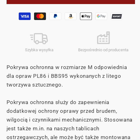
ochronna
ochronna
(M)
(M)
Metody
BBS95
BBS95
płatności
i
i
PL86
PL86
Szybka wysyłka
Bezpośrednio od producenta
Pokrywa ochronna w rozmiarze M odpowiednia
dla opraw
PL86 i BBS95 wykonanych z litego
tworzywa sztucznego.
Pokrywa ochronna służy do zapewnienia
dodatkowej ochrony oprawy przed brudem,
wilgocią i czynnikami mechanicznymi. Stosowana
jest także m.in. na naszych tablicach
ostrzegawczych, ale może być także montowana