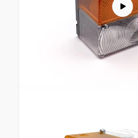
Přehrát
video