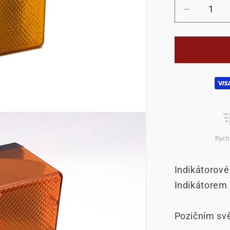
Snížit
množství
produktu
Kontrolní
a
poziční
Platební
světlo
metody
Rych
Indikátorové 
Indikátorem
Pozičním sv