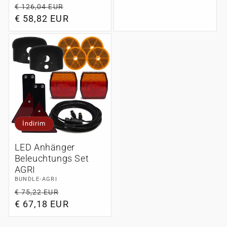
o
Normal
İndirimli
€ 126,04 EUR
fiyat
fiyat
€ 58,82 EUR
fiyat
n
:
İndirim
LED Anhänger
Beleuchtungs Set
AGRI
BUNDLE-AGRI
Normal
İndirimli
€ 75,22 EUR
fiyat
€ 67,18 EUR
fiyat