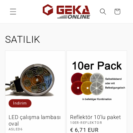
İçeriğe
atla
Sepet
K
SATILIK
o
l
e
k
s
İndirim
i
LED çalışma lambası
Reflektör 10'lu paket
y
oval
10ER-REFLEKTOR
Normal
€ 6,71 EUR
ASLED6