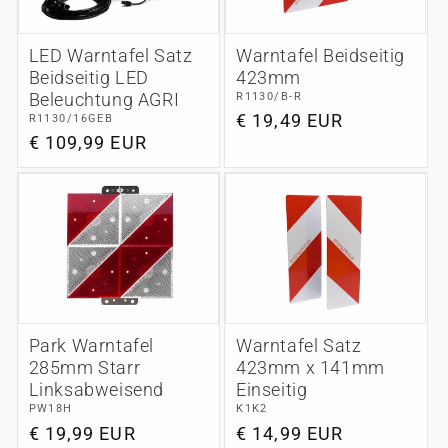
LED Warntafel Satz
Warntafel Beidseitig
Beidseitig LED
423mm
Beleuchtung AGRI
R1130/B-R
Normaler
€ 19,49 EUR
R1130/16GEB
Normaler
€ 109,99 EUR
Preis
Preis
Park Warntafel
Warntafel Satz
285mm Starr
423mm x 141mm
Linksabweisend
Einseitig
PW18H
K1K2
Normaler
€ 19,99 EUR
Normaler
€ 14,99 EUR