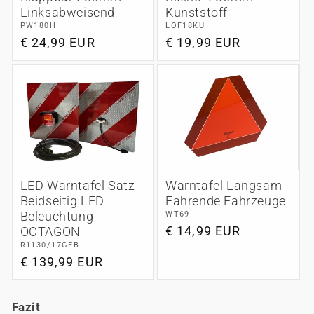
Kunststoff
Linksabweisend
LOF18KU
PW180H
Normaler
€ 19,99 EUR
Normaler
€ 24,99 EUR
Preis
Preis
LED Warntafel Satz
Warntafel Langsam
Beidseitig LED
Fahrende Fahrzeuge
Beleuchtung
WT69
Normaler
€ 14,99 EUR
OCTAGON
R1130/17GEB
Preis
Normaler
€ 139,99 EUR
Preis
Fazit