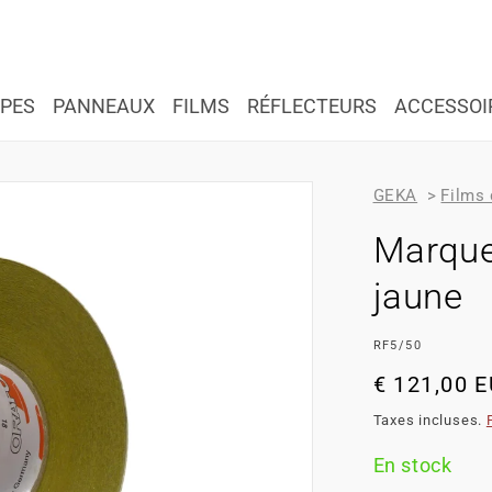
PES
PANNEAUX
FILMS
RÉFLECTEURS
ACCESSOI
GEKA
>
Films 
Marque
jaune
SKU:
RF5/50
Prix
€ 121,00 
habituel
Taxes incluses.
En stock