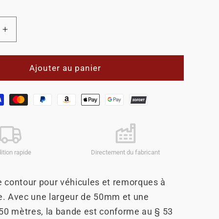
Augmenter
la
quantité
de
Ajouter au panier
Marqueur
de
contour
50mm
jaune
ition rapide
Directement du fabricant
 contour pour véhicules et remorques à
xe. Avec une largeur de 50mm et une
50 mètres, la bande est conforme au § 53