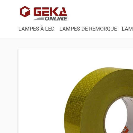
et
passer
au
contenu
LAMPES À LED
LAMPES DE REMORQUE
LAM
Passer aux
informations
produits